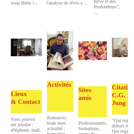
Rêve et des
nous libère !...
l'analyse de rêves a ...
Profondeurs",
...
Activités
Citatio
Sites
Lieux
C.G.
amis
&
Contact
Jung
Retrouvez
Vous pouvez
"Qui regar
toute mon
Professionnels,
me joindre :
dehors rêve
actualité :
formations,
téléphone, mail,
Qui regard
formation,
coups de