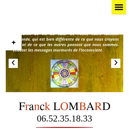
+
"Murmures des profondeurs"
0
Stage "Murmures des
profondeurs" 20 - 26
Septembre 2026
F
r
a
n
c
k
L
O
M
B
A
R
D
06.52.35.18.33