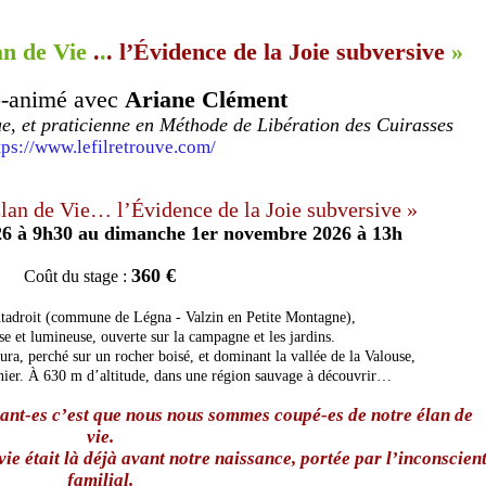
an de Vie
.
.
.
l’Évidence de la Joie subversive
»
o-animé avec
Ariane Clément
e, et praticienne en Méthode de Libération des Cuirasses
tps://www.lefilretrouve.com/
Élan de Vie… l’Évidence de la Joie subversive »
26 à 9h30 au dimanche 1er novembre 2026 à 13h
360 €
Coût du stage :
ntadroit (commune de Légna - Valzin en Petite Montagne),
se et lumineuse, ouverte sur la campagne et les jardins.
Jura, perché sur un rocher boisé, et dominant la vallée de la Valouse,
nier. À 630 m d’altitude, dans une région sauvage à découvrir…
sant-es c’est que nous nous sommes coupé-es
de notre élan de
vie.
vie était là déjà avant notre naissance,
portée par l’inconscien
familial.