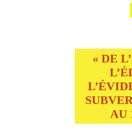
« DE 
L’É
L’ÉVID
SUBVER
AU 