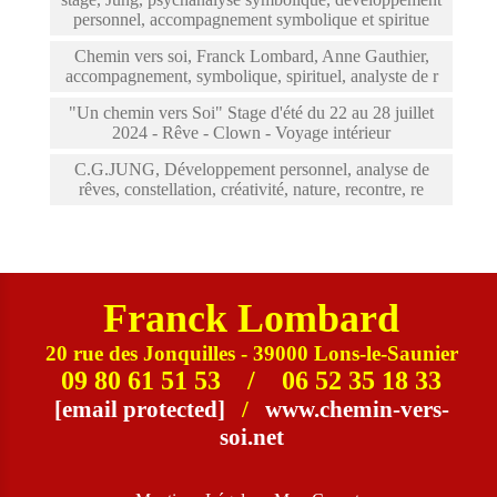
personnel, accompagnement symbolique et spiritue
Chemin vers soi, Franck Lombard, Anne Gauthier,
accompagnement, symbolique, spirituel, analyste de r
"Un chemin vers Soi" Stage d'été du 22 au 28 juillet
2024 - Rêve - Clown - Voyage intérieur
C.G.JUNG, Développement personnel, analyse de
rêves, constellation, créativité, nature, recontre, re
Franck Lombard
20 rue des Jonquilles - 39000
Lons-le-Saunier
09 80 61 51 53 / 06 52 35 18 33
[email protected]
/
www.chemin-vers-
soi.net